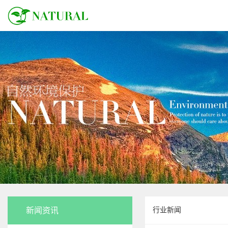
新闻资讯
行业新闻