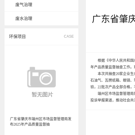
废气治理
广东省肇庆
废水治理
环保项目
CASE
根据《中华人民共和国产品
年产品质量监督抽查工作。
本次共抽查20家企业生产
石油气、瓦楞纸箱、眼镜、
验，22批次产品全部合格
端州区市场监督管理局将
投诉举报渠道，推动社会共
广东省肇庆市端州区市场监督管理局发
布2025年产品质量监督抽