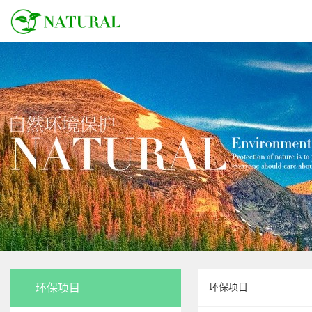
环保项目
环保项目