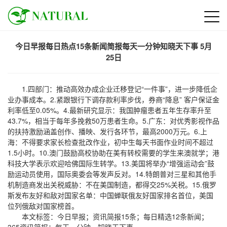
今日早报每日热点15条新闻简报每天一分钟知晓天下事 5月
25日
1.四部门：推动高效办成企业迁移登记“一件事”，进一步降低企
业办事成本。2.紧跟银行下调存款利率步伐，券商“降息” 客户保证金
利率低至0.05%。4.最新研究显示：我国肿瘤患者五年生存率升至
43.7%，相当于每年多挽救50万患者生命。5.广东：对优秀影视作品
的扶持激励涵盖创作、播映、发行各环节，最高2000万元。6.上
海：不得要求家长检查批改作业，初中生每天书面作业时间不超过
1.5小时。10.澳门鼓励高校协助在美有转校需要的学生来澳就学；港
科技大学表示欢迎哈佛国际生转学。13.美国将举办“增强运动会”鼓
励运动员使用，国际奥委会等发声反对。14.特朗普对三星和其他手
机制造商发出关税威胁：不在美国制造，都得交25%关税。15.俄罗
斯发布友好和敌对国家名单：中国蝉联俄友好国家排名首位，美国
位列俄敌对国家榜首。
本文标签：今日早报；资讯简报15条；每日精选12条新闻；