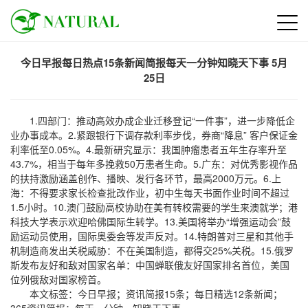
今日早报每日热点15条新闻简报每天一分钟知晓天下事 5月
25日
1.四部门：推动高效办成企业迁移登记“一件事”，进一步降低企
业办事成本。2.紧跟银行下调存款利率步伐，券商“降息” 客户保证金
利率低至0.05%。4.最新研究显示：我国肿瘤患者五年生存率升至
43.7%，相当于每年多挽救50万患者生命。5.广东：对优秀影视作品
的扶持激励涵盖创作、播映、发行各环节，最高2000万元。6.上
海：不得要求家长检查批改作业，初中生每天书面作业时间不超过
1.5小时。10.澳门鼓励高校协助在美有转校需要的学生来澳就学；港
科技大学表示欢迎哈佛国际生转学。13.美国将举办“增强运动会”鼓
励运动员使用，国际奥委会等发声反对。14.特朗普对三星和其他手
机制造商发出关税威胁：不在美国制造，都得交25%关税。15.俄罗
斯发布友好和敌对国家名单：中国蝉联俄友好国家排名首位，美国
位列俄敌对国家榜首。
本文标签：今日早报；资讯简报15条；每日精选12条新闻；