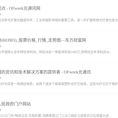
 - OFweek光通讯网
9
纤激光器是科学、工业和国防领域的重要工具。进一步扩展单频光纤激光放大器.
(603903)_股票价格_行情_走势图—东方财富网
9
全年预估净利润，例如当前一季度净利润1000万,则预估全年净利润40...
的资讯和技术解决方案的提供者 - OFweek光通讯
9
是一种通信电缆，由两个或多个玻璃或塑料光纤芯组成，这些光纤芯位于保护性.
人民政府门户网站
9
门市“畅游五邑 乐购侨都”消费季暨江门三点三精彩之旅茶饮文化周盛大启...