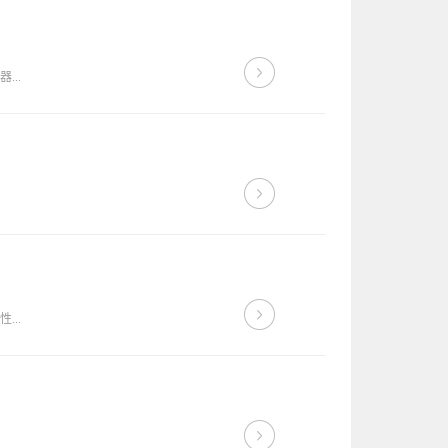
..
..