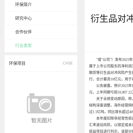
环保简介
衍生品对冲
研究中心
合作伙伴
行业类型
”或“公司”）发布202
环保项目
CASE
属于上市公司股东的净利润为1
期货等衍生品对冲风险产生
行，合计募资10亿元，用
公告披露，预计2025年归属于
元，上年同期亏损10,907.2
关于业绩变动原因，称，
结构深度调整，海外经营网
过1.5亿吨，同比增长超
本年度扣除非经常性损益
汇率波动风险，以锁定成本
损益项目进行列示，该部分