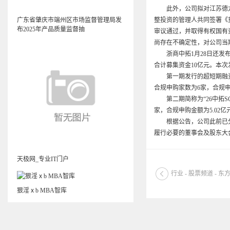
此外，公司拟对江苏德龙镍
广东省肇庆市端州区市场监督管理局发
整投资的管理人共同签署《
布2025年产品质量监督抽
审议通过，并取得有权国有
尚存在不确定性，对公司当
浙商中拓1月28日还发布
合计募集资金10亿元。本
第一期发行的超短期融资券简称
合规申购家数为6家，合规
第二期简称为“26中拓SCP
家，合规申购金额为5.02亿
根据公告，公司此前已分两
履行必要的董事会及股东大
天极网_专业IT门户
行业 - 股票频道 - 
狠淫ⅹb MBA智库