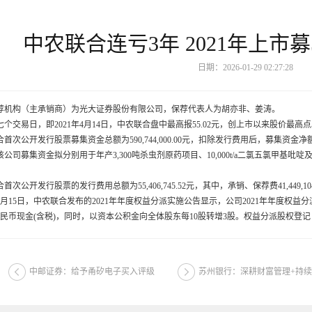
中农联合连亏3年 2021年上市
日期：2026-01-29 02:27:28
构（主承销商）为光大证券股份有限公司，保荐代表人为胡亦非、姜涛。
易日，即2021年4月14日，中农联合盘中最高报55.02元，创上市以来股价最高
公开发行股票募集资金总额为590,744,000.00元，扣除发行费用后，募集资金净额为535
公司募集资金拟分别用于年产3,300吨杀虫剂原药项目、10,000t/a二氯五氯甲基吡啶
公开发行股票的发行费用总额为55,406,745.52元，其中，承销、保荐费41,449,104
月15日，中农联合发布的2021年年度权益分派实施公告显示，公司2021年年度权
民币现金(含税)，同时，以资本公积金向全体股东每10股转增3股。权益分派股权登记日为2
中邮证券：给予甬矽电子买入评级
苏州银行：深耕财富管理+持续