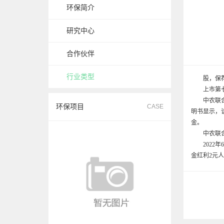
环保简介
研究中心
合作伙伴
行业类型
股，保荐机
上市第七个交
中农联合首次
环保项目
CASE
明书显示，该
金。
中农联合首次
2022年6
金红利2元人