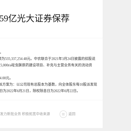
募59亿光大证券保荐
点。
,337,254.48元。中农联合于2021年3月24日披露的招股说
及5,000t/a啶虫脒原药建设项目、补充与主营业务有关的流动资
.00元。
益分派方案为：以公司现有总股本为基数，向全体股东每10股派发现
022年6月21日，除权除息日为2022年6月22日。
发力新批业务 积极拓宽中收来源
返回